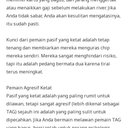
atau menaikkan gaji sebelum melakukan river. Jika
Anda tidak sabar, Anda akan kesulitan mengatasinya,
itu sudah pasti.
Kunci dari pemain pasif yang ketat adalah tetap
tenang dan membiarkan mereka menguras chip
mereka sendiri. Mereka sangat menghindari risiko,
tapi itu adalah pedang bermata dua karena tirai
terus meningkat.
Pemain Agresif Ketat
Pasif yang ketat adalah yang paling rumit untuk
dilawan, tetapi sangat agresif (lebih dikenal sebagai
TAG) sejauh ini adalah yang paling sulit untuk
dipecahkan. Jika Anda bermain melawan pemain TAG
yang bagus, bersiaplah untuk perang psikologis.