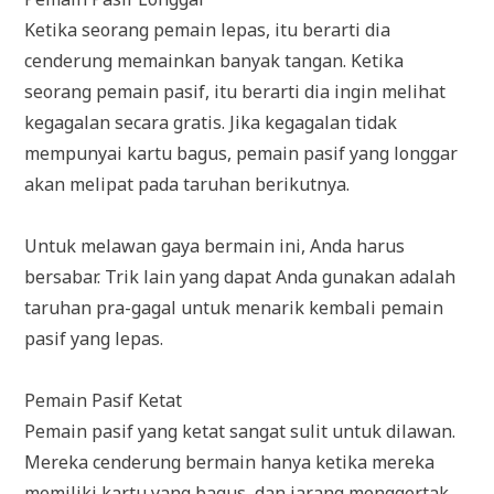
Ketika seorang pemain lepas, itu berarti dia
cenderung memainkan banyak tangan. Ketika
seorang pemain pasif, itu berarti dia ingin melihat
kegagalan secara gratis. Jika kegagalan tidak
mempunyai kartu bagus, pemain pasif yang longgar
akan melipat pada taruhan berikutnya.
Untuk melawan gaya bermain ini, Anda harus
bersabar. Trik lain yang dapat Anda gunakan adalah
taruhan pra-gagal untuk menarik kembali pemain
pasif yang lepas.
Pemain Pasif Ketat
Pemain pasif yang ketat sangat sulit untuk dilawan.
Mereka cenderung bermain hanya ketika mereka
memiliki kartu yang bagus, dan jarang menggertak