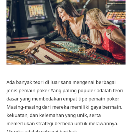
Ada banyak teori di luar sana mengenai berbagai
jenis pemain poker. Yang paling populer adalah teori
dasar yang membedakan empat tipe pemain poker.
Masing-masing dari mereka memiliki gaya bermain,
kekuatan, dan kelemahan yang unik, serta
memerlukan strategi berbeda untuk melawannya.
Mereka adalah sebagai berikut: