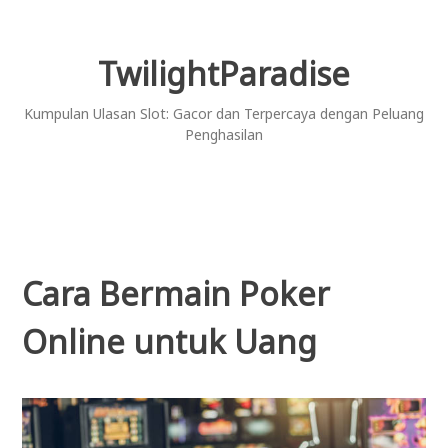
Skip
to
content
TwilightParadise
Kumpulan Ulasan Slot: Gacor dan Terpercaya dengan Peluang
Penghasilan
Cara Bermain Poker
Online untuk Uang