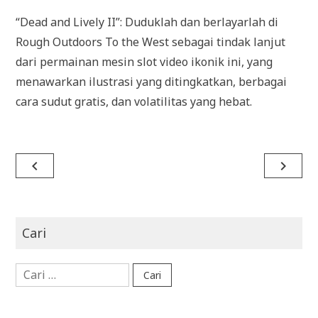
“Dead and Lively II”: Duduklah dan berlayarlah di
Rough Outdoors To the West sebagai tindak lanjut
dari permainan mesin slot video ikonik ini, yang
menawarkan ilustrasi yang ditingkatkan, berbagai
cara sudut gratis, dan volatilitas yang hebat.
Navigasi
navigate_before
navigate_next
pos
Cari
Cari
untuk: