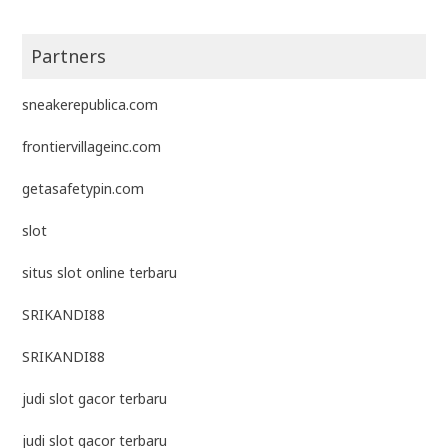
Partners
sneakerepublica.com
frontiervillageinc.com
getasafetypin.com
slot
situs slot online terbaru
SRIKANDI88
SRIKANDI88
judi slot gacor terbaru
judi slot gacor terbaru