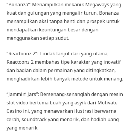
“Bonanza”: Menampilkan mekanik Megaways yang
kuat dan gulungan yang mengalir turun, Bonanza
menampilkan aksi tanpa henti dan prospek untuk
mendapatkan keuntungan besar dengan
menggunakan setiap sudut.
“Reactoonz 2”: Tindak lanjut dari yang utama,
Reactoonz 2 membahas tipe karakter yang inovatif
dan bagian dalam permainan yang ditingkatkan,
menghadirkan lebih banyak metode untuk menang.
“Jammin’ Jars”: Bersenang-senanglah dengan mesin
slot video bertema buah yang asyik dari Motivate
Casino ini, yang menawarkan ilustrasi berwarna
cerah, soundtrack yang menarik, dan hadiah uang
yang menarik.