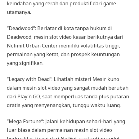
keindahan yang cerah dan produktif dari game
utamanya.
“Deadwood”: Berlatar di kota tanpa hukum di
Deadwood, mesin slot video kasar berikutnya dari
Nolimit Urban Center memiliki volatilitas tinggi,
permainan yang ketat, dan prospek keuntungan
yang signifikan.
“Legacy with Dead”: Lihatlah misteri Mesir kuno
dalam mesin slot video yang sangat mudah berubah
dari Play’n GO, saat memperluas tanda plus putaran
gratis yang menyenangkan, tunggu waktu luang.
“Mega Fortune”: Jalani kehidupan sehari-hari yang
luar biasa dalam permainan mesin slot video
berkualitas tinggi dari NetEnt, saat setiap sudut